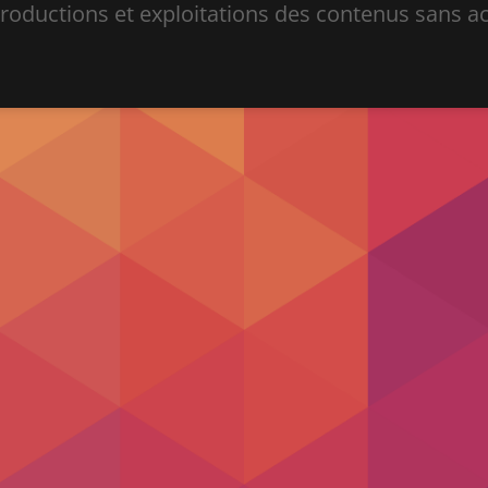
ductions et exploitations des contenus sans acc
.