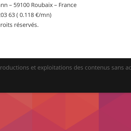
ann – 59100 Roubaix – France
203 63 ( 0.118 €/mn)
roits réservés.
ductions et exploitations des contenus sans acc
.