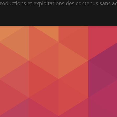
ductions et exploitations des contenus sans acc
.