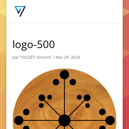
logo-500
par
TOUZET Vincent
|
Mai 29, 2024